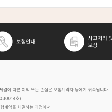
강**
기존 질병이 있어도 가입 가능한 유병력자 80세 실비보험 상품도 고려해볼
장**
구 절차 등을 면밀히 확인하여 80세 실비보험을 현명하게 선택하고 준비해
이**
사고처리 
보험안내
윤**
보상
임**
이**
어
약체결에 따른 이익 또는 손실은 보험계약자 등에게 귀속됩니다.
를 보장하여
30014호)
보험계약을 체결하는 과정에서
기반을 마련하여