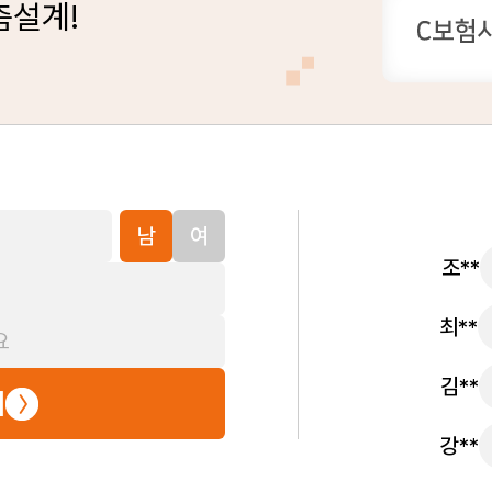
춤설계!
남
여
조**
최**
김**
부담을 줄이기 위해 80세 실비보험은 필수적인 대비책입니다. 안정적인 
기
기본적인 의료비 보장부터 다양한 특약을 통해 추가적인 의료 서비스를 보장
강**
 변화 등이 80세 실비보험 갱신 시 보험료 인상의 주요 요인이 될 수 있
기부담금 조정 등을 통해 80세 실비보험료를 합리적으로 절약할 수 있는 