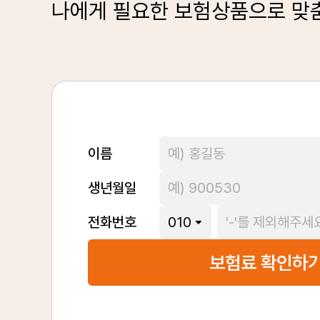
나에게 필요한 보험상품으로 맞
이름
생년월일
80세 실비보험,
전화번호
이것이 궁금했어요.
80세 실비보험이 필요한 이유
고령에도 예상치 못한 질병이나 사고로 인한 의료비 
보험료 확인하
80세 실비보험 보장 범위 확인
80세 실비보험은 입원비, 외래진료비, 약제비 등 
80세 실비보험 갱신 시 보험료 변동 요인
연령 증가에 따른 위험률 상승, 의료수가 변동, 손해율
80세 실비보험료 절약 전략
건강 상태에 맞는 특약 선택, 다양한 상품 비교, 자