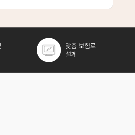
보험나이 72세
**분전
 수 있습니다.
보험나이 63세
야 합니다.
**분전
보험나이 79세
**분전
및
맞춤 보험료
보험나이 63세
**분전
설계
보험나이 27세
**분전
보험나이 52세
**분전